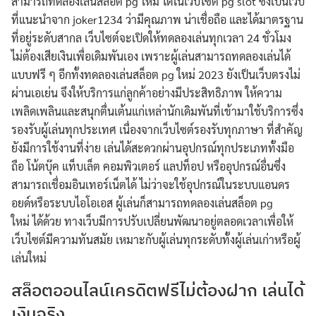
สามารถทดลองเล่นสล็อต pg ใหม่ ได้ในเว็บไซต์ pg slot ซึ่งเป็นเว็บ
ที่แนะนำจาก joker1234 ว่ามีคุณภาพ น่าเชื่อถือ และได้มาตรฐาน
ที่อยู่ระดับสากล เว็บไซต์จะเปิดให้ทดลองเล่นทุกเวลา 24 ชั่วโมง
ไม่ต้องเสียเงินเพื่อเดิมพันเอง เพราะผู้เล่นสามารถทดลองเล่นได้
แบบฟรี ๆ อีกทั้งทดลองเล่นสล็อต pg ใหม่ 2023 ยังเป็นเว็บตรงไม่
ผ่านเอเย่น จึงให้บริการแก่ลูกค้าอย่างมีประสิทธิภาพ ให้ความ
เพลิดเพลินและสนุกตื่นเต้นแก่เหล่านักเดิมพันที่เข้ามาใช้บริการซึ่ง
รองรับผู้เล่นทุกประเทศ เนื่องจากเว็บไซต์รองรับทุกภาษา ที่สำคัญ
ยังมีการใช้งานที่ง่าย เล่นได้สะดวกผ่านอุปกรณ์ทุกประเภททั้งมือ
ถือ โน้ตบุ๊ค แท็บเล็ต คอมพิวเตอร์ แลปท็อป หรืออุปกรณ์อื่นซึ่ง
สามารถเชื่อมอินเทอร์เน็ตได้ ไม่ว่าจะใช้อุปกรณ์ในระบบแอนดร
อยด์หรือระบบไอโอเอส ผู้เล่นก็สามารถทดลองเล่นสล็อต pg
ใหม่ ได้ด้วย ทางเว็บมีการปรับเปลี่ยนพัฒนาอยู่ตลอดเวลาเพื่อให้
เว็บไซต์มีความทันสมัย เหมาะกับผู้เล่นทุกระดับทั้งผู้เล่นเก่าหรือผู้
เล่นใหม่
สล็อตออนไลน์เครดิตฟรีไม่ต้องฝาก เล่นได้
เงินจริง