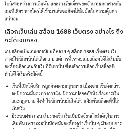
โบนัสระหว่างการเดิมพัน และรางวัลแจ็คพอตจำนวนมหาศาลกัน
เลยทีเดียว หากใครได้เข้ามาเล่นจะต้องได้สัมผัสกับความคุ้มค่า
แน่นอน
เลือกเว็บเล่น
สล็อต 1688 เว็บตรง
อย่างไร ถึง
จะได้เงินจริง
เกมสล็อตเป็นเกมยอดนิยมที่หลาย ๆ
สล็อต 1688 เว็บตรง
เว็บ
ต่างมีให้นักพนันได้เลือกเล่น แต่การที่เราจะเล่นสล็อตให้ได้เงินนั้น
จะต้องเลือกเล่นกับเว็บที่ดีเท่านั้น ซึ่งหลักการเลือกเว็บสล็อตที่
ทำให้ได้เงินจริงมีดังนี้
เว็บที่เปิดให้บริการถูกต้องตามกฎหมาย เนื่องจากเว็บดังกล่าว
จะมีความมั่นคงทางการเงิน มีความปลอดภัยทั้งเรื่องการเงิน
และกฎหมาย จึงทำให้นักพนันมั่นใจได้ว่าเดิมพันสล็อตที่นี่ได้
เงินจริง
มีระบบฝาก ถอน เงินรวดเร็ว เงินเป็นปัจจัยหลักสำคัญในการ
เดิมพัน เพราะฉะนั้นนักพนันจะต้องดูว่าเว็บนั้น ๆ มีระบบการ