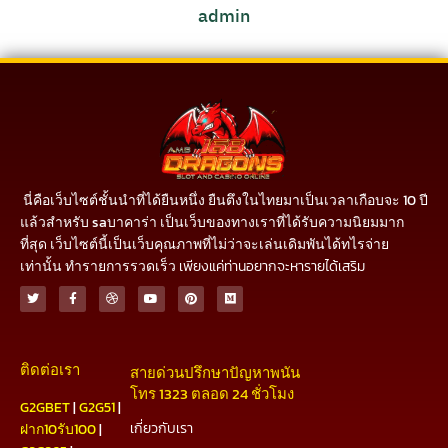
admin
นี่คือเว็บไซต์ชั้นนำที่ได้ยืนหนึ่ง ยืนตึงในไทยมาเป็นเวลาเกือบจะ 10 ปี
แล้วสำหรับ
saบาคาร่า
เป็นเว็บของทางเราที่ได้รับความนิยมมาก
ที่สุด เว็บไซต์นี้เป็นเว็บคุณภาพที่ไม่ว่าจะเล่นเดิมพันได้ทไรจ่าย
เท่านั้น ทำรายการรวดเร็ว
เพียงแค่ท่านอยากจะหารายได้เสริม
ติดต่อเรา
สายด่วนปรึกษาปัญหาพนัน
โทร 1323 ตลอด 24 ชั่วโมง
G2GBET
|
G2G51
|
เกี่ยวกับเรา
ฝาก10รับ100
|