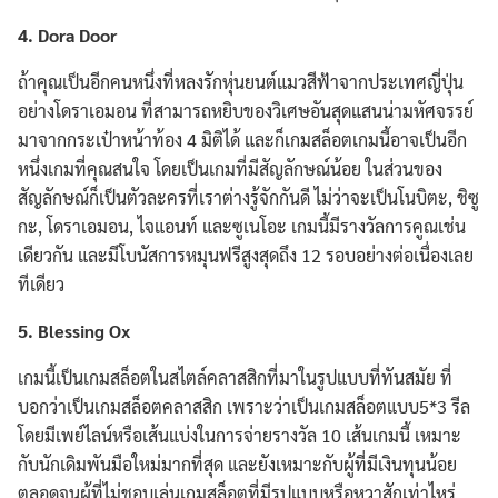
4.
Dora Door
ถ้าคุณเป็นอีกคนหนึ่งที่หลงรักหุ่นยนต์แมวสีฟ้าจากประเทศญี่ปุ่น
อย่างโดราเอมอน ที่สามารถหยิบของวิเศษอันสุดแสนน่ามหัศจรรย์
มาจากกระเป๋าหน้าท้อง 4 มิติได้ และก็เกมสล็อตเกมนี้อาจเป็นอีก
หนึ่งเกมที่คุณสนใจ โดยเป็นเกมที่มีสัญลักษณ์น้อย ในส่วนของ
สัญลักษณ์ก็เป็นตัวละครที่เราต่างรู้จักกันดี ไม่ว่าจะเป็นโนบิตะ, ชิซู
กะ, โดราเอมอน, ไจแอนท์ และซูเนโอะ เกมนี้มีรางวัลการคูณเช่น
เดียวกัน และมีโบนัสการหมุนฟรีสูงสุดถึง 12 รอบอย่างต่อเนื่องเลย
ทีเดียว
5.
Blessing Ox
เกมนี้เป็นเกมสล็อตในสไตล์คลาสสิกที่มาในรูปแบบที่ทันสมัย ที่
บอกว่าเป็นเกมสล็อตคลาสสิก เพราะว่าเป็นเกมสล็อตแบบ5*3 รีล
โดยมีเพย์ไลน์หรือเส้นแบ่งในการจ่ายรางวัล 10 เส้นเกมนี้ เหมาะ
กับนักเดิมพันมือใหม่มากที่สุด และยังเหมาะกับผู้ที่มีเงินทุนน้อย
ตลอดจนผู้ที่ไม่ชอบเล่นเกมสล็อตที่มีรูปแบบหรือหวาสักเท่าไหร่