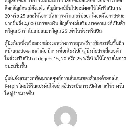
สัญลักษณ์ภาพภายในเกมได้รับในลักษณะที่แตกต่างกัน การปลด
ล็อกสัญลักษณ์ตั้งแต่ 3 สัญลักษณ์ขึ้นไปจะส่งผลให้ได้ฟรีสปิน 15,
20 หรือ 25 และให้โอกาสในการทริกเกอร์บ่อยครั้งจะมีโอกาสชนะ
มากขึ้นถึง 4,000 เท่าของเงิน สัญลักษณ์เสริมเบรคดาแบงค์เป็นตัว
ทวีคูณ 5 เท่าในเกมและทวีคูณ 25 เท่าในช่วงฟรีสปิน
ตู้นิรภัยหนึ่งหรือสองกล่องระหว่างการหมุนฟรีรางวัลจะเพิ่มขึ้นอีก
หนึ่งและสองตามลำดับ มีการเชื่อมโยงไปถึงตู้นิรภัยสามสี่และห้า
ในช่วงฟรีสปิน retriggers 15, 20 หรือ 25 ฟรีสปินให้โอกาสในการ
ชนะเพิ่มขึ้น
ผู้เล่นยังสามารถพัฒนากลยุทธ์การเล่นเกมของตัวเองด้วยกลไก
Respin โดยใช้รีลแปรผันได้อย่างอิสระเป็นการเปิดโอกาสให้รางวัล
ใหญ่ง่ายมากขึ้น