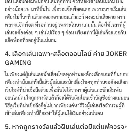
เล่น และนักเดิมพันออนไลน์ทุกท่าน ควรที่จะเข้าเล่นในเกม เป็น
อย่างน้อย 25 นาทีขึ้นไป เพื่อรอแจ๊คพ็อตแตก เพราะหากเริ่มเล่น
เพียงไม่กี่นาที แล้วกดออกจากเกมแล้วล่ะก็ คงจะน่าเสียดาย หาก
พลาดแจ๊คพ็อต ที่รอท่านอยู่ เพราะในบางเกมนั้น ต้องใช้เวลาที่ผู้
เล่นจะต้องค่อย ๆ เล่นไปเรื่อย ๆ ก่อน เพียงเท่านี้ผู้เล่นก็จะเจอกับ
แจ๊คพ็อตที่รออยู่นั้นแน่นอน
4. เลือกเล่นเฉพาะสล็อตออนไลน์ ค่าย JOKER
GAMING
ไม่เพียงแต่ผู้เล่นและนักเสี่ยงโชคทุกท่านจะต้องเลือกเกมที่ชื่นชอบ
เพียงเท่านั้นแต่ทั้งนี้แล้วผู้เล่นและนักเสี่ยงโชคทุกท่านจะต้องเลือก
เว็บไซต์ที่น่าเชื่อถือด้วยเพื่อมั่นใจได้ว่าหากผู้เล่นและนักเดิมพัน
ออนไลน์คนใดถูกรางวัลแล้วก็จะได้รับเงินโอนเข้าบัญชีอย่างแน่นอน
วิธีดูเว็บที่น่าเชื่อถือก็ดูไม่ยากเพียงแค่หารีวิวผู้เล่นหรือจำนวนผู้ที่
เข้าเล่นเพียงเท่านี้ก็จะทำให้ผู้เล่นได้เงินอย่างแน่นอน
5. หากถูกรางวัลแล้วฝืนเล่นต่อมีแต่แพ้ควรจะ