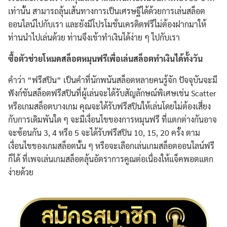
เท่านั้น สามารถลุ้นเส้นทางการเป็นเศรษฐีได้ด้วยการเล่นสล็อต
ออนไลน์ไปกับเรา และยังมีโปรโมชั่นเครดิตฟรีไม่ต้องฝากมาให้
ท่านนำไปเล่นด้วย ท่านจึงเข้าทำเงินได้ง่าย ๆ ไปกับเรา
ซื้อตัวช่วยโหมดสล็อตหมุนฟรีเพื่อเล่นสล็อตทำเงินได้ทั้งวัน
คำว่า “ฟรีสปิน” เป็นคำที่นักพนันสล็อตหลายคนรู้จัก ปัจจุบันจะมี
ฟังก์ชันสล็อตฟรีสปินที่ผู้เล่นจะได้รับสัญลักษณ์พิเศษเช่น Scatter
หรือเกมสล็อตบางเกม คุณจะได้รับฟรีสปินให้เล่นโดยไม่ต้องเสี่ยง
กับการเดิมพันใด ๆ จะมีเงื่อนไขของการหมุนฟรี ที่แตกต่างกันอาจ
จะซ้อนกัน 3, 4 หรือ 5 จะได้รับฟรีสปิน 10, 15, 20 ครั้ง ตาม
เงื่อนไขของเกมสล็อตนั้น ๆ หรือจะเลือกเล่นเกมสล็อตออนไลน์ฟรี
ก็ได้ ที่เพจเล่นเกมสล็อตลุ้นอัตราการคูณต่อเนื่องให้แจ็คพอตแตก
ง่ายด้วย