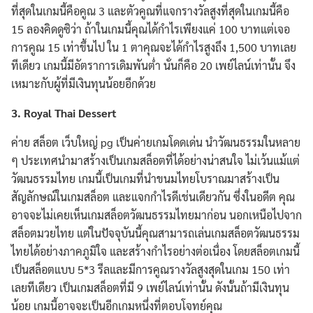
ที่สุดในเกมนี้คือคูณ 3 และตัวคูณที่แจกรางวัลสูงที่สุดในเกมนี้คือ
15 ลองคิดดูซิว่า ถ้าในเกมนี้คุณได้กำไรเพียงแค่ 100 บาทแต่เจอ
การคูณ 15 เท่าขึ้นไป ใน 1 ตาคุณจะได้กำไรสูงถึง 1,500 บาทเลย
ทีเดียว เกมนี้มีอัตราการเดิมพันต่ำ นั่นก็คือ 20 เพย์ไลน์เท่านั้น จึง
เหมาะกับผู้ที่มีเงินทุนน้อยอีกด้วย
3.
Royal Thai Dessert
ค่าย สล็อต เว็บใหญ่ pg เป็นค่ายเกมโดดเด่น นำวัฒนธรรมในหลาย
ๆ ประเทศนำมาสร้างเป็นเกมสล็อตที่ได้อย่างน่าสนใจ ไม่เว้นแม้แต่
วัฒนธรรมไทย เกมนี้เป็นเกมที่นำขนมไทยโบราณมาสร้างเป็น
สัญลักษณ์ในเกมสล็อต และแจกกำไรดีเช่นเดียวกัน ซึ่งในอดีต คุณ
อาจจะไม่เคยเห็นเกมสล็อตวัฒนธรรมไทยมาก่อน นอกเหนือไปจาก
สล็อตมวยไทย แต่ในปัจจุบันนี้คุณสามารถเล่นเกมสล็อตวัฒนธรรม
ไทยได้อย่างภาคภูมิใจ และสร้างกำไรอย่างต่อเนื่อง โดยสล็อตเกมนี้
เป็นสล็อตแบบ 5*3 รีลและมีการคูณรางวัลสูงสุดในเกม 150 เท่า
เลยทีเดียว เป็นเกมสล็อตที่มี 9 เพย์ไลน์เท่านั้น ดังนั้นถ้ามีเงินทุน
น้อย เกมนี้อาจจะเป็นอีกเกมหนึ่งที่ตอบโจทย์คุณ