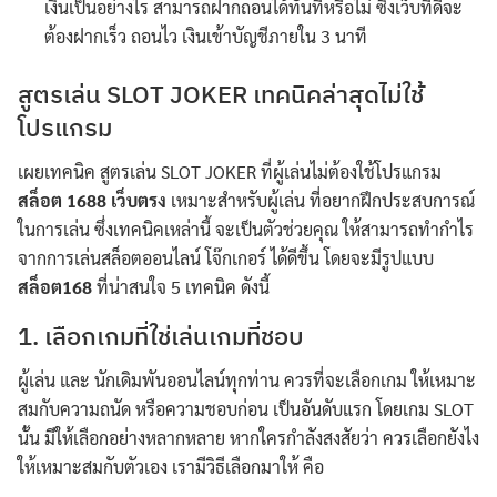
เงินเป็นอย่างไร สามารถฝากถอนได้ทันทีหรือไม่ ซึ่งเว็บที่ดีจะ
ต้องฝากเร็ว ถอนไว เงินเข้าบัญชีภายใน 3 นาที
สูตรเล่น SLOT JOKER เทคนิคล่าสุดไม่ใช้
โปรแกรม
เผยเทคนิค สูตรเล่น SLOT JOKER ที่ผู้เล่นไม่ต้องใช้โปรแกรม
สล็อต 1688 เว็บตรง
เหมาะสำหรับผู้เล่น ที่อยากฝึกประสบการณ์
ในการเล่น ซึ่งเทคนิคเหล่านี้ จะเป็นตัวช่วยคุณ ให้สามารถทำกำไร
จากการเล่นสล็อตออนไลน์ โจ๊กเกอร์ ได้ดีขึ้น โดยจะมีรูปแบบ
สล็อต168
ที่น่าสนใจ 5 เทคนิค ดังนี้
1. เลือกเกมที่ใช่เล่นเกมที่ชอบ
ผู้เล่น และ นักเดิมพันออนไลน์ทุกท่าน ควรที่จะเลือกเกม ให้เหมาะ
สมกับความถนัด หรือความชอบก่อน เป็นอันดับแรก โดยเกม SLOT
นั้น มีให้เลือกอย่างหลากหลาย หากใครกำลังสงสัยว่า ควรเลือกยังไง
ให้เหมาะสมกับตัวเอง เรามีวิธีเลือกมาให้ คือ