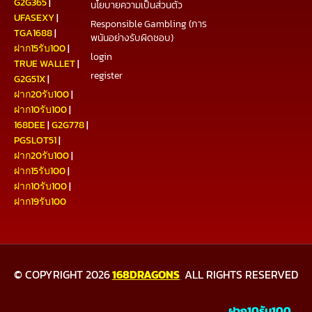
G2G365
|
นโยบายความเป็นส่วนตัว
UFASEXY
|
Responsible Gambling (การ
TGA1688
|
พนันอย่างรับผิดชอบ)
ฝาก15รับ100
|
login
TRUE WALLET
|
register
G2G51X
|
ฝาก20รับ100
|
ฝาก10รับ100
|
168DEE
|
G2G778
|
PGSLOT51
|
ฝาก20รับ100
|
ฝาก15รับ100
|
ฝาก10รับ100
|
ฝาก19รับ100
© COPYRIGHT 2026
168DRAGONS
ALL RIGHTS RESERVED
ฝาก10รับ100