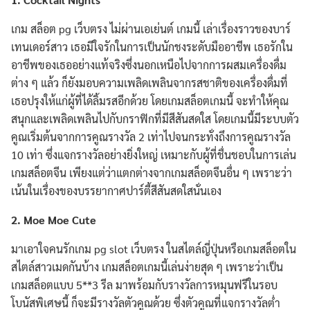
เกม สล็อต pg เว็บตรง ไม่ผ่านเอเย่นต์ เกมนี้ เล่าเรื่องราวของบาร์
เทนเดอร์สาว เธอมีใจรักในการเป็นนักชงระดับมืออาชีพ เธอรักใน
อาชีพของเธออย่างแท้จริงซึ่งนอกเหนือไปจากการผสมเครื่องดื่ม
ต่าง ๆ แล้ว ก็ยังมอบความเพลิดเพลินจากรสชาติของเครื่องดื่มที่
เธอปรุงให้แก่ผู้ที่ได้ลิ้มรสอีกด้วย โดยเกมสล็อตเกมนี้ จะทำให้คุณ
สนุกและเพลิดเพลินไปกับกราฟิกที่มีสีสันสดใส โดยเกมนี้มีระบบตัว
คูณเริ่มต้นจากการคูณรางวัล 2 เท่าไปจนกระทั่งถึงการคูณรางวัล
10 เท่า ซึ่งแจกรางวัลอย่างยิ่งใหญ่ เหมาะกับผู้ที่ชื่นชอบในการเล่น
เกมสล็อตจีน เพียงแต่ว่าแตกต่างจากเกมสล็อตจีนอื่น ๆ เพราะว่า
เน้นในเรื่องของบรรยากาศปาร์ตี้สีสันสดใสนั่นเอง
2.
Moe Moe Cute
มาเอาใจคนรักเกม pg slot เว็บตรง ในสไตล์ญี่ปุ่นหรือเกมสล็อตใน
สไตล์สาวเมดกันบ้าง เกมสล็อตเกมนี้เล่นง่ายสุด ๆ เพราะว่าเป็น
เกมสล็อตแบบ 5**3 รีล มาพร้อมกับรางวัลการหมุนฟรีในรอบ
โบนัสพิเศษนี้ ก็จะมีรางวัลตัวคูณด้วย ซึ่งตัวคูณที่แจกรางวัลต่ำ