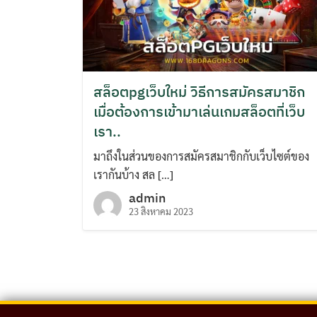
สล็อตpgเว็บใหม่ วิธีการสมัครสมาชิก
เมื่อต้องการเข้ามาเล่นเกมสล็อตที่เว็บ
เรา..
มาถึงในส่วนของการสมัครสมาชิกกับเว็บไซต์ของ
เรากันบ้าง สล […]
admin
23 สิงหาคม 2023