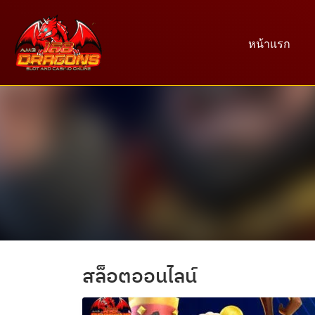
หน้าแรก
สล็อตออนไลน์