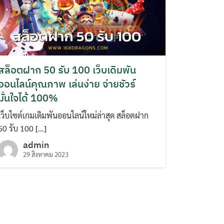
สล็อตฝาก 50 รับ 100 เว็บเดิมพัน
ออนไลน์คุณภาพ เล่นง่าย จ่ายชัวร์
มั่นใจได้ 100%
เว็บไซต์เกมเดิมพันออนไลน์ใหม่ล่าสุด สล็อตฝาก
50 รับ 100 […]
admin
29 สิงหาคม 2023