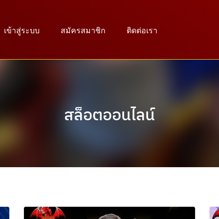
เข้าสู่ระบบ
สมัครสมาชิก
ติดต่อเรา
สล็อตออนไลน์