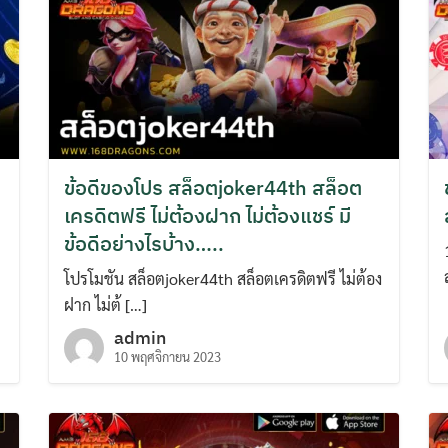
ข้อดีของโปร สล็อตjoker44th สล็อต
เครดิตฟรี ไม่ต้องฝาก ไม่ต้องแชร์ มี
ข้อดีอย่างไรบ้าง…..
โปรโมชัน สล็อตjoker44th สล็อตเครดิตฟรี ไม่ต้อง
ฝาก ไม่ต้ […]
admin
10 พฤศจิกายน 2023